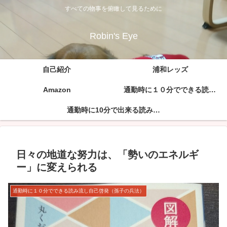
すべての物事を俯瞰して見るために
Robin's Eye
自己紹介
浦和レッズ
Amazon
通勤時に１０分でできる読み流し自己啓発（孫子の兵法）
通勤時に10分で出来る読み流し自己啓発（論語）
日々の地道な努力は、「勢いのエネルギ
ー」に変えられる
通勤時に１０分でできる読み流し自己啓発（孫子の兵法）