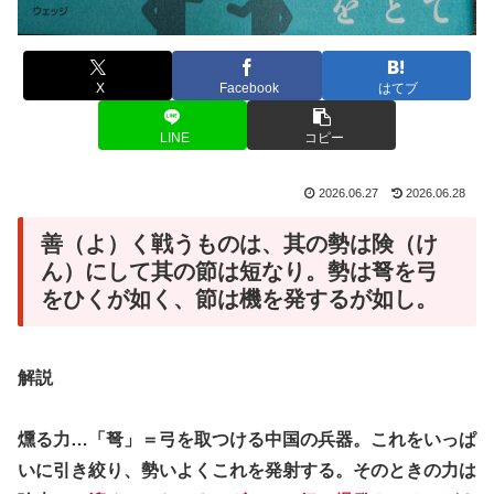
X
Facebook
はてブ
LINE
コピー
2026.06.27
2026.06.28
善（よ）く戦うものは、其の勢は険（け
ん）にして其の節は短なり。勢は弩を弓
をひくが如く、節は機を発するが如し。
解説
燻る力…「弩」＝弓を取つける中国の兵器。これをいっぱ
いに引き絞り、勢いよくこれを発射する。そのときの力は