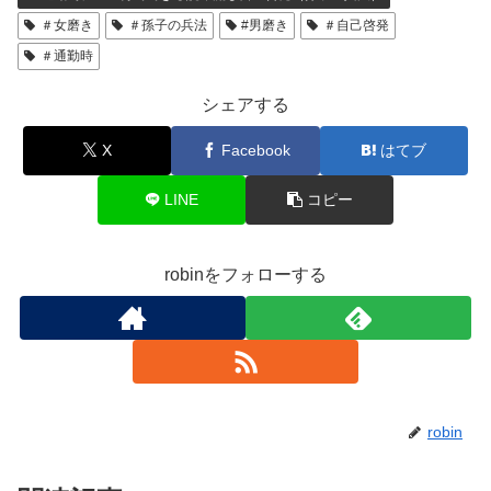
＃女磨き
＃孫子の兵法
#男磨き
＃自己啓発
＃通勤時
シェアする
X
Facebook
はてブ
LINE
コピー
robinをフォローする
robin