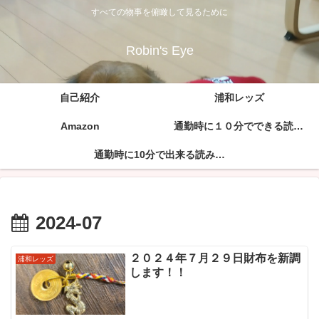
すべての物事を俯瞰して見るために
Robin's Eye
自己紹介
浦和レッズ
Amazon
通勤時に１０分でできる読み流し自己啓発（孫子の兵法）
通勤時に10分で出来る読み流し自己啓発（論語）
2024-07
２０２４年７月２９日財布を新調
浦和レッズ
します！！