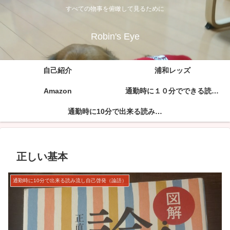
すべての物事を俯瞰して見るために
Robin's Eye
自己紹介
浦和レッズ
Amazon
通勤時に１０分でできる読み流し自己啓発（孫子の兵法）
通勤時に10分で出来る読み流し自己啓発（論語）
正しい基本
通勤時に10分で出来る読み流し自己啓発（論語）