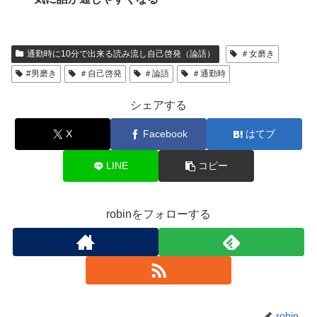
通勤時に10分で出来る読み流し自己啓発（論語）
＃女磨き
#男磨き
＃自己啓発
＃論語
＃通勤時
シェアする
X
Facebook
はてブ
LINE
コピー
robinをフォローする
robin