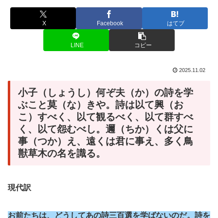
X
Facebook
はてブ
LINE
コピー
2025.11.02
小子（しょうし）何ぞ夫（か）の詩を学
ぶこと莫（な）きや。詩は以て興（お
こ）すべく、以て観るべく、以て群すべ
く、以て怨むべし。邇（ちか）くは父に
事（つか）え、遠くは君に事え、多く鳥
獣草木の名を識る。
現代訳
お前たちは、どうしてあの詩三百選を学ばないのだ。詩を