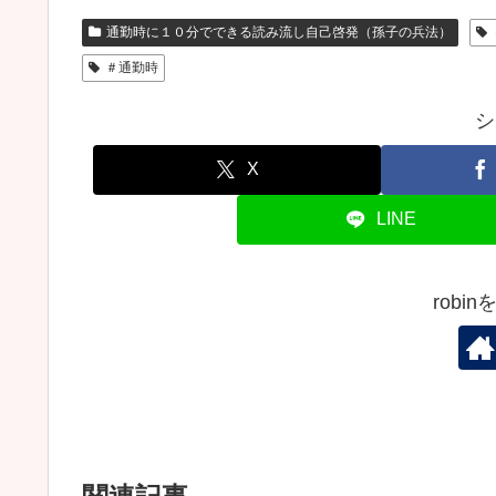
通勤時に１０分でできる読み流し自己啓発（孫子の兵法）
＃通勤時
シ
X
LINE
robi