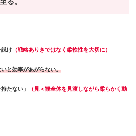
至る。
を説け
（戦略ありきではなく柔軟性を大切に
）
ないと効率があがらない。
を持たない」
（見＜観全体を見渡しながら柔らかく動