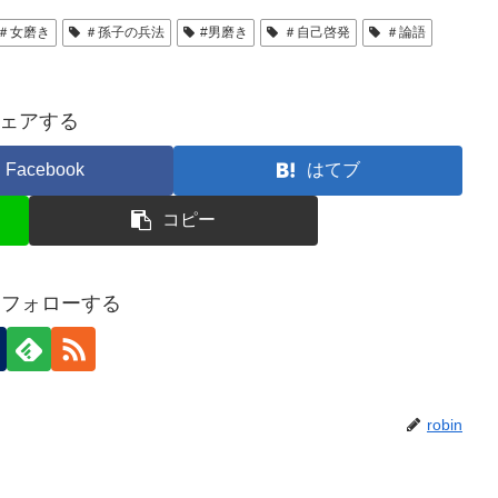
＃女磨き
＃孫子の兵法
#男磨き
＃自己啓発
＃論語
ェアする
Facebook
はてブ
コピー
nをフォローする
robin