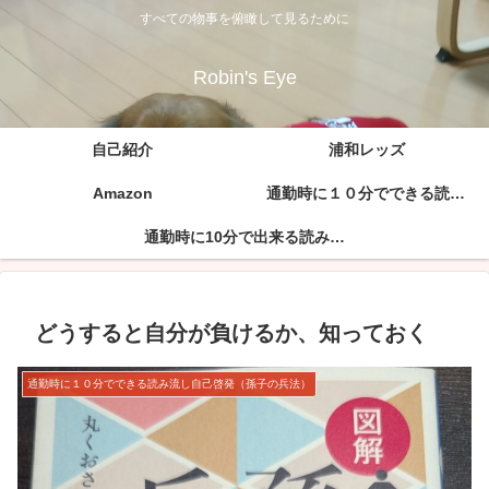
すべての物事を俯瞰して見るために
Robin's Eye
自己紹介
浦和レッズ
Amazon
通勤時に１０分でできる読み流し自己啓発（孫子の兵法）
通勤時に10分で出来る読み流し自己啓発（論語）
どうすると自分が負けるか、知っておく
通勤時に１０分でできる読み流し自己啓発（孫子の兵法）