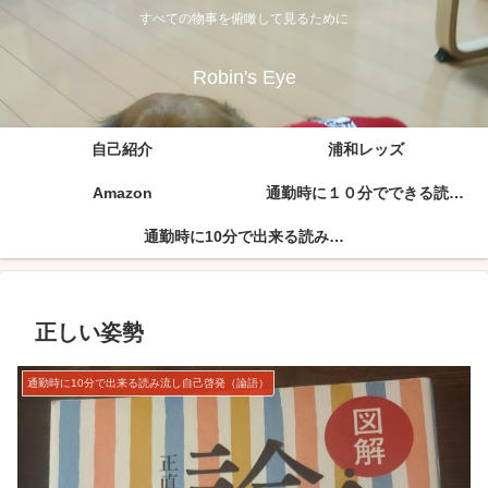
すべての物事を俯瞰して見るために
Robin's Eye
自己紹介
浦和レッズ
Amazon
通勤時に１０分でできる読み流し自己啓発（孫子の兵法）
通勤時に10分で出来る読み流し自己啓発（論語）
正しい姿勢
通勤時に10分で出来る読み流し自己啓発（論語）