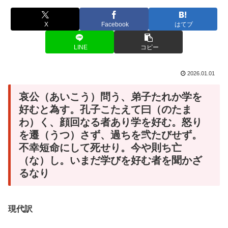
X
Facebook
はてブ
LINE
コピー
2026.01.01
哀公（あいこう）問う、弟子たれか学を
好むと為す。孔子こたえて曰（のたま
わ）く、顔回なる者あり学を好む。怒り
を遷（うつ）さず、過ちを弐たびせず。
不幸短命にして死せり。今や則ち亡
（な）し。いまだ学びを好む者を聞かざ
るなり
現代訳