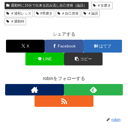
通勤時に10分で出来る読み流し自己啓発（論語）
＃女磨き
＃浦和レッズ
#男磨き
＃自己啓発
＃論語
＃通勤時
シェアする
X
Facebook
はてブ
LINE
コピー
robinをフォローする
robin